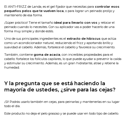
El ANTI-FRIZZ de Landa, es el gel fijador que necesitas para
controlar esos
pequeños pelos que te vuelven loca
, o para lograr un peinado prolijo y
mantenerlo de esa forma.
¡Súper práctico! Tiene el tamaño
ideal para llevarlo con vos
y retocar el
peinado cuando lo necesites. Con su aplicador vas a poder hacerlo de una
forma muy simple y donde estés.
Uno de sus principales ingredientes es el
extracto de hibiscus
que actúa
como un acondicionador natural, reduciendo el frizz y aportando brillo y
suavidad al cabello. Además, fortalece el cabello y favorece su crecimiento.
También, contiene
goma de acacia
, con increíbles propiedades para el
cabello: fortalece los folículos capilares, lo que puede ayudar a prevenir la caída
y estimular su crecimiento. Además, es un gran hidratante, atrae y retiene la
humedad.
Y la pregunta que se está haciendo la
mayoría de ustedes, ¿sirve para las cejas?
¡SI! Podrás usarlo también en cejas, para peinarlas y mantenerlas en su lugar
todo el día.
Este producto no deja el pelo grasoso y se puede usar en todo tipo de cabello.