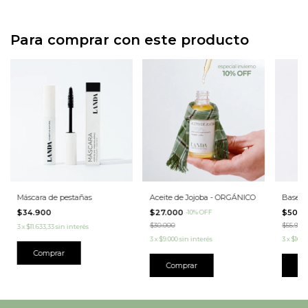
Para comprar con este producto
Máscara de pestañas
Aceite de Jojoba - ORGÁNICO
Base lí
$34.900
$27.000
$50.3
-
10
%
OFF
$30.000
$55.900
3
x
$11.633,33
sin interés
3
x
$9.000
sin interés
3
x
$16.7
Comprar
Co