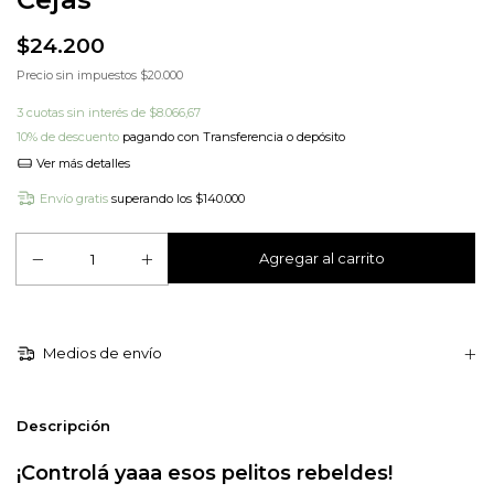
$24.200
Precio sin impuestos
$20.000
3
cuotas sin interés de
$8.066,67
10% de descuento
pagando con Transferencia o depósito
Ver más detalles
Envío gratis
superando los
$140.000
Medios de envío
Descripción
¡Controlá yaaa esos pelitos rebeldes!